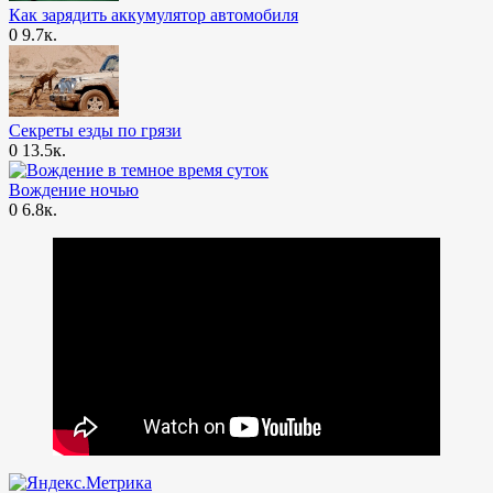
Как зарядить аккумулятор автомобиля
0
9.7к.
Секреты езды по грязи
0
13.5к.
Вождение ночью
0
6.8к.