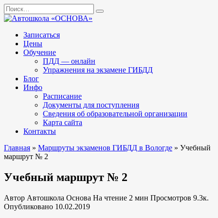
Перейти
Search
к
for:
содержанию
Записаться
Цены
Обучение
ПДД — онлайн
Упражнения на экзамене ГИБДД
Блог
Инфо
Расписание
Документы для поступления
Сведения об образовательной организации
Карта сайта
Контакты
Главная
»
Маршруты экзаменов ГИБДД в Вологде
»
Учебный
маршрут № 2
Учебный маршрут № 2
Автор
Автошкола Основа
На чтение
2 мин
Просмотров
9.3к.
Опубликовано
10.02.2019