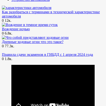
Как разобраться с терминами в технической характеристике
автомобиля
0
12к.
Вождение ночью
0
6.8к.
Дневные ходовые огни что это такое?
0
77.3к.
Правила сдачи экзаменов в ГИБДД с 1 апреля 2024 года
0
1.8к.