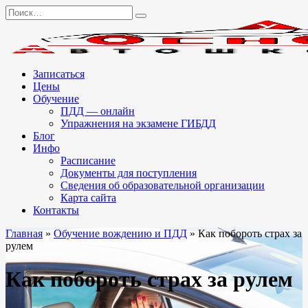
Перейти
Search
к
for:
содержанию
Записаться
Цены
Обучение
ПДД — онлайн
Упражнения на экзамене ГИБДД
Блог
Инфо
Расписание
Документы для поступления
Сведения об образовательной организации
Карта сайта
Контакты
Главная
»
Обучение вождению и ПДД
»
Как побороть страх за
рулем
Как побороть страх за рулем