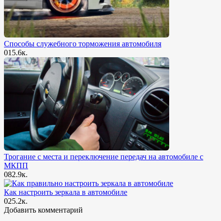
Способы служебного торможения автомобиля
0
15.6к.
Трогание с места и переключение передач на автомобиле с
МКПП
0
82.9к.
Как настроить зеркала в автомобиле
0
25.2к.
Добавить комментарий