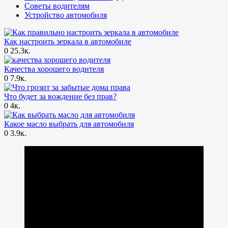
Советы водителям
Устройство автомобиля
Как настроить зеркала в автомобиле
0
25.3к.
Качества хорошего водителя
0
7.9к.
Что будет за вождение без прав?
0
4к.
Какое масло выбрать для автомобиля
0
3.9к.