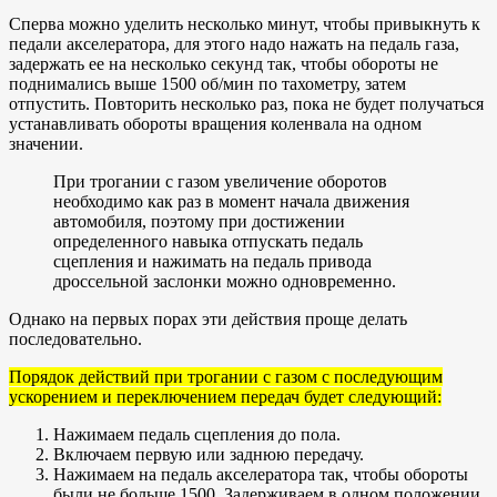
Сперва можно уделить несколько минут, чтобы привыкнуть к
педали акселератора, для этого надо нажать на педаль газа,
задержать ее на несколько секунд так, чтобы обороты не
поднимались выше 1500 об/мин по тахометру, затем
отпустить. Повторить несколько раз, пока не будет получаться
устанавливать обороты вращения коленвала на одном
значении.
При трогании с газом увеличение оборотов
необходимо как раз в момент начала движения
автомобиля, поэтому при достижении
определенного навыка отпускать педаль
сцепления и нажимать на педаль привода
дроссельной заслонки можно одновременно.
Однако на первых порах эти действия проще делать
последовательно.
Порядок действий при трогании с газом с последующим
ускорением и переключением передач будет следующий:
Нажимаем педаль сцепления до пола.
Включаем первую или заднюю передачу.
Нажимаем на педаль акселератора так, чтобы обороты
были не больше 1500. Задерживаем в одном положении.