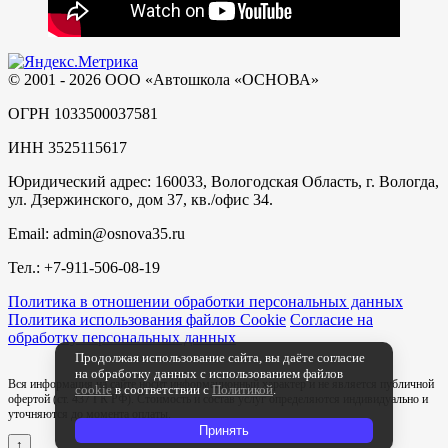
© 2001 - 2026 ООО «Автошкола «ОСНОВА»
ОГРН 1033500037581
ИНН 3525115617
Юридический адрес: 160033, Вологодская Область, г. Вологда,
ул. Дзержинского, дом 37, кв./офис 34.
Email: admin@osnova35.ru
Тел.: +7-911-506-08-19
Политика в отношении обработки персональных данных
Политика использования файлов Cookie
Согласие на
обработку персональных данных
Продолжая использование сайта, вы даёте согласие
на обработку данных с использованием файлов
Вся информация на сайте носит информационный характер и не является публичной
cookie
в соответствии с
Политикой
.
офертой (ст. 437 ГК РФ). Стоимость и состав услуг определяются индивидуально и
уточняются до момента оплаты.
Принять