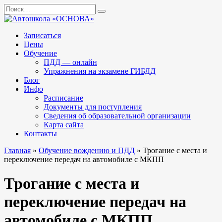
Перейти
Search
к
for:
содержанию
Записаться
Цены
Обучение
ПДД — онлайн
Упражнения на экзамене ГИБДД
Блог
Инфо
Расписание
Документы для поступления
Сведения об образовательной организации
Карта сайта
Контакты
Главная
»
Обучение вождению и ПДД
»
Трогание с места и
переключение передач на автомобиле с МКПП
Трогание с места и
переключение передач на
автомобиле с МКПП