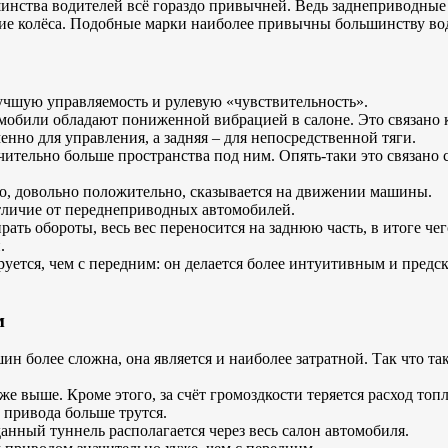
шинства водителей всё гораздо привычней. Ведь заднеприводны
ие колёса. Подобные марки наиболее привычны большинству вод
чшую управляемость и рулевую «чувствительность».
мобили обладают пониженной вибрацией в салоне. Это связано к
нно для управления, а задняя – для непосредственной тяги.
ительно больше пространства под ним. Опять-таки это связано с
то, довольно положительно, сказывается на движении машины.
отличие от переднеприводных автомобилей.
рать обороты, весь вес переносится на заднюю часть, в итоге че
.
руется, чем с передним: он делается более интуитивным и предс
м
н более сложна, она является и наиболее затратной. Так что т
же выше. Кроме этого, за счёт громоздкости теряется расход топ
 привода больше трутся.
анный туннель располагается через весь салон автомобиля.