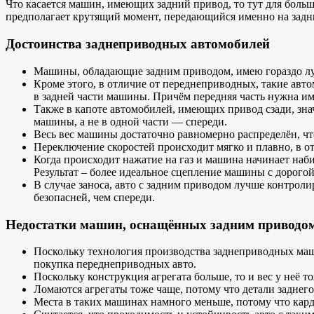
Что касается машин, имеющих задний привод, то тут для боль
предполагает крутящий момент, передающийся именно на задн
Достоинства заднеприводных автомобилей
Машины, обладающие задним приводом, имею гораздо лу
Кроме этого, в отличие от переднеприводных, такие авто
в задней части машины. Причём передняя часть нужна име
Также в капоте автомобилей, имеющих привод сзади, знач
машины, а не в одной части — спереди.
Весь вес машины достаточно равномерно распределён, ч
Переключение скоростей происходит мягко и плавно, в 
Когда происходит нажатие на газ и машина начинает наби
Результат – более идеальное сцепление машины с дорогой
В случае заноса, авто с задним приводом лучше контроли
безопасней, чем спереди.
Недостатки машин, оснащённых задним приводо
Поскольку технология производства заднеприводных маши
покупка переднеприводных авто.
Поскольку конструкция агрегата больше, то и вес у неё то
Ломаются агрегаты тоже чаще, потому что детали заднего
Места в таких машинах намного меньше, потому что кард