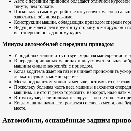
Авто с передним приводом обладают отличной курсовой у
тянуть, чем толкать.
Поскольку в самом устройстве отсутствует масло и саль
завестись в обычном режиме.
Конструкции машин, обладающих приводом спереди гора
Ведущие колёса реагируют в ту сторону, в которую они п
всю энергию по заданному курсу.
Минусы автомобилей с передним приводом
У подобных машин отсутствует хорошая манёвренность на
В переднеприводных машинах присутствует сильная вибрац
машины сильно закреплён с приводом.
Когда водитель жмёт на газ и начинает происходить ускор
держать руль как можно крепче.
Места под капотом машины меньше, потому что все главн
Поскольку большая часть веса машины находится спереди
машины. Не стоит резко тормозить, наоборот, надо дать 
В том случае, если поломается шрус — он не подлежит р
Когда машина начинает трогаться со своего места, она б
месте.
Автомобили, оснащённые задним прив