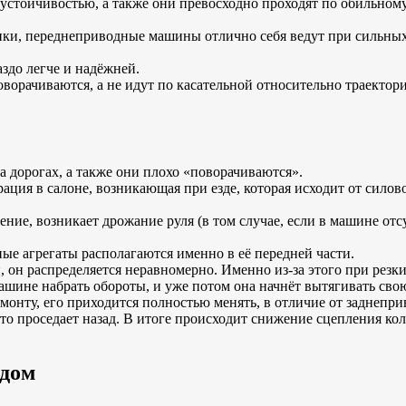
стойчивостью, а также они превосходно проходят по обильному 
ники, переднеприводные машины отлично себя ведут при сильных 
здо легче и надёжней.
оворачиваются, а не идут по касательной относительно траектор
 дорогах, а также они плохо «поворачиваются».
ия в салоне, возникающая при езде, которая исходит от силового
ение, возникает дрожание руля (в том случае, если в машине отс
ые агрегаты располагаются именно в её передней части.
, он распределяется неравномерно. Именно из-за этого при рез
машине набрать обороты, и уже потом она начнёт вытягивать сво
емонту, его приходится полностью менять, в отличие от заднепр
удто проседает назад. В итоге происходит снижение сцепления к
одом