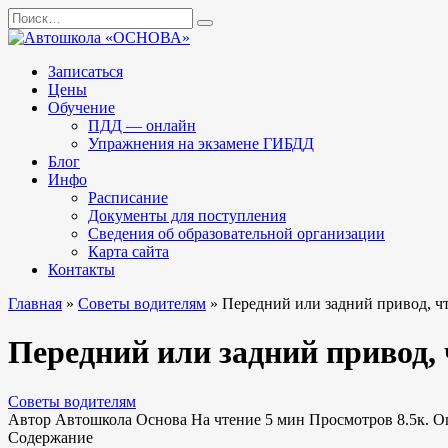
Перейти
Search
к
for:
содержанию
Записаться
Цены
Обучение
ПДД — онлайн
Упражнения на экзамене ГИБДД
Блог
Инфо
Расписание
Документы для поступления
Сведения об образовательной организации
Карта сайта
Контакты
Главная
»
Советы водителям
»
Передний или задний привод, ч
Передний или задний привод,
Советы водителям
Автор
Автошкола Основа
На чтение
5 мин
Просмотров
8.5к.
О
Содержание